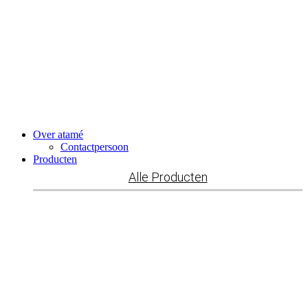
Ga
naar
de
inhoud
Over atamé
Contactpersoon
Producten
Alle Producten