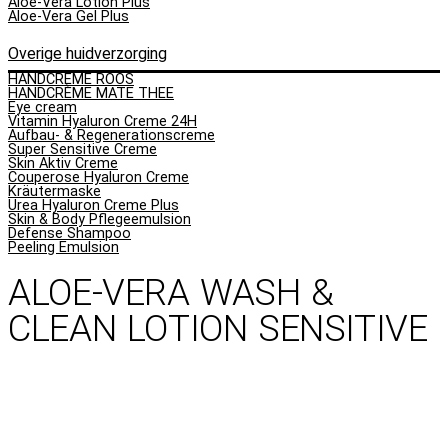
Aloe-Vera Lotion Plus
Aloe-Vera Gel Plus
Overige huidverzorging
HANDCRÈME ROOS
HANDCRÈME MATE THEE
Eye cream
Vitamin Hyaluron Creme 24H
Aufbau- & Regenerationscreme
Super Sensitive Creme
Skin Aktiv Creme
Couperose Hyaluron Creme
Kräutermaske
Urea Hyaluron Creme Plus
Skin & Body Pflegeemulsion
Defense Shampoo
Peeling Emulsion
ALOE-VERA WASH &
CLEAN LOTION SENSITIVE