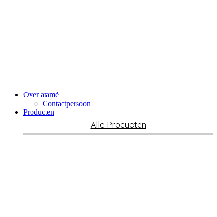
Ga
naar
de
inhoud
Over atamé
Contactpersoon
Producten
Alle Producten