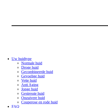
Uw huidtype
Normale huid
Droge huid
Gecombineerde huid
Gevoelige huid
Vette huid
Anti Aging
Jonge huid
Gestresste huid
Onzuivere huid
Couperose en rode huid
FAQ