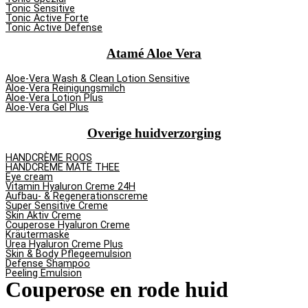
Tonic Sensitive
Tonic Active Forte
Tonic Active Defense
Atamé Aloe Vera
Aloe-Vera Wash & Clean Lotion Sensitive
Aloe-Vera Reinigungsmilch
Aloe-Vera Lotion Plus
Aloe-Vera Gel Plus
Overige huidverzorging
HANDCRÈME ROOS
HANDCRÈME MATE THEE
Eye cream
Vitamin Hyaluron Creme 24H
Aufbau- & Regenerationscreme
Super Sensitive Creme
Skin Aktiv Creme
Couperose Hyaluron Creme
Kräutermaske
Urea Hyaluron Creme Plus
Skin & Body Pflegeemulsion
Defense Shampoo
Peeling Emulsion
Couperose en rode huid