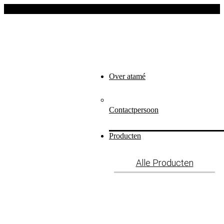
Ga
naar
de
inhoud
Over atamé
Contactpersoon
Producten
Alle Producten